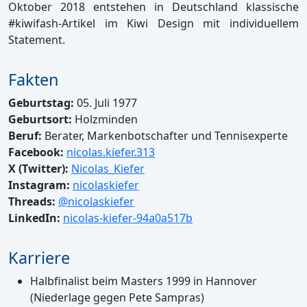
Oktober 2018 entstehen in Deutschland klassische
#kiwifash-Artikel im Kiwi Design mit individuellem
Statement.
Fakten
Geburtstag:
05. Juli 1977
Geburtsort:
Holzminden
Beruf:
Berater, Markenbotschafter und Tennisexperte
Facebook:
nicolas.kiefer.313
X (Twitter):
Nicolas_Kiefer
Instagram:
nicolaskiefer
Threads:
@nicolaskiefer
LinkedIn:
nicolas-kiefer-94a0a517b
Karriere
Halbfinalist beim Masters 1999 in Hannover
(Niederlage gegen Pete Sampras)